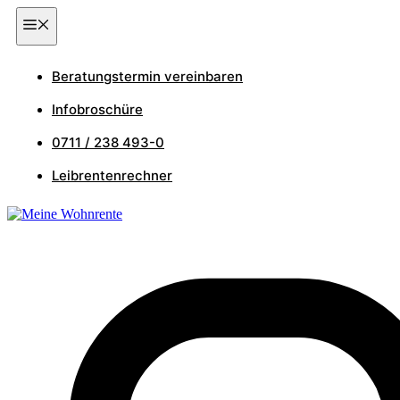
Zum
Menu
Inhalt
springen
Beratungstermin vereinbaren
Infobroschüre
0711 / 238 493-0
Leibrentenrechner