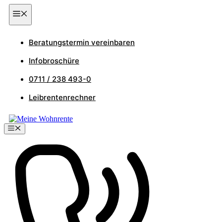
Zum
Menu
Inhalt
springen
Beratungstermin vereinbaren
Infobroschüre
0711 / 238 493-0
Leibrentenrechner
Menu